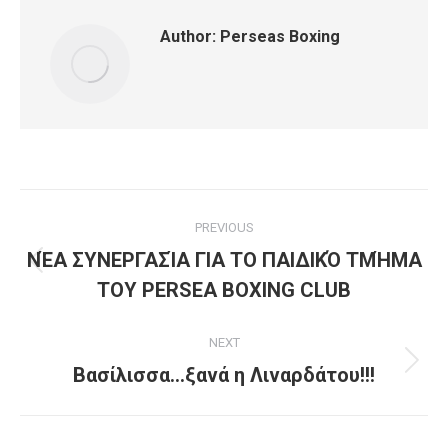
Author:
Perseas Boxing
Post
PREVIOUS
navigation
ΝΈΑ ΣΥΝΕΡΓΑΣΊΑ ΓΙΑ ΤΟ ΠΑΙΔΙΚΌ ΤΜΉΜΑ
Previous
ΤΟΥ PERSEA BOXING CLUB
post:
NEXT
Next
Βασίλισσα…ξανά η Λιναρδάτου!!!
post: