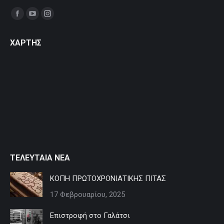
Find us on:
Facebook
YouTube
Instagram
page
page
page
ΧΑΡΤΗΣ
opens
opens
opens
in
in
in
new
new
new
window
window
window
ΤΕΛΕΥΤΑΙΑ ΝΕΑ
ΚΟΠΗ ΠΡΩΤΟΧΡΟΝΙΑΤΙΚΗΣ ΠΙΤΑΣ
17 Φεβρουαρίου, 2025
Επιστροφή στο Γαλάτσι