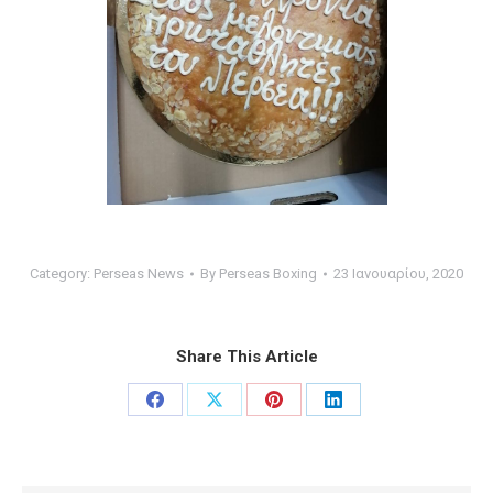
Category:
Perseas News
By
Perseas Boxing
23 Ιανουαρίου, 2020
Share This Article
Share
Share
Share
Share
on
on
on
on
Facebook
X
Pinterest
LinkedIn