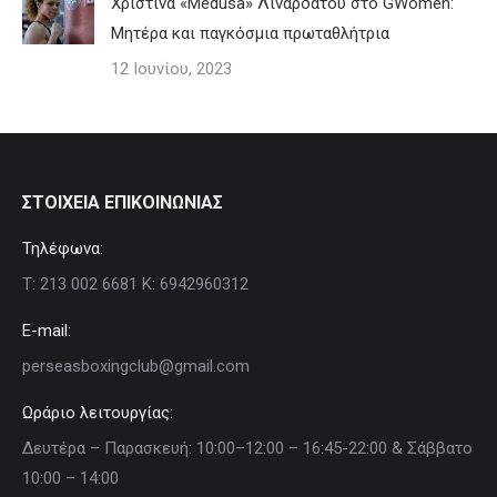
Χριστίνα «Medusa» Λιναρδάτου στο GWomen:
Μητέρα και παγκόσμια πρωταθλήτρια
12 Ιουνίου, 2023
ΣΤΟΙΧΕΙΑ ΕΠΙΚΟΙΝΩΝΙΑΣ
Τηλέφωνα:
Τ: 213 002 6681 Κ: 6942960312
E-mail:
perseasboxingclub@gmail.com
Ωράριο λειτουργίας:
Δευτέρα – Παρασκευή: 10:00–12:00 – 16:45-22:00 & Σάββατο
10:00 – 14:00