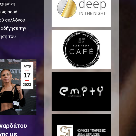
υχημένη
 ως head
κού συλλόγου
 οδήγησε την
τηση του…
Απρ
17
2023
ιναρδάτου
χης με