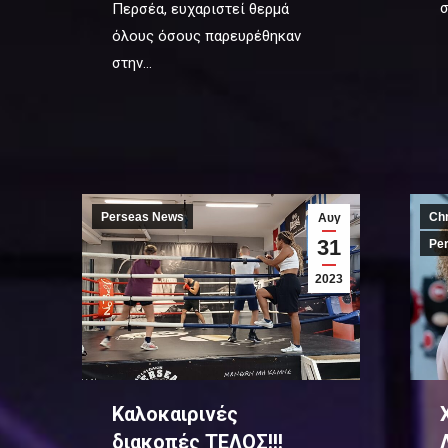
σ
Περσέα, ευχαριστεί θερμά
όλους όσους παρευρέθηκαν
στην…
Perseas News
Chr
Αυγ
31
Pe
2023
Καλοκαιρινές
διακοπές ΤΕΛΟΣ!!!