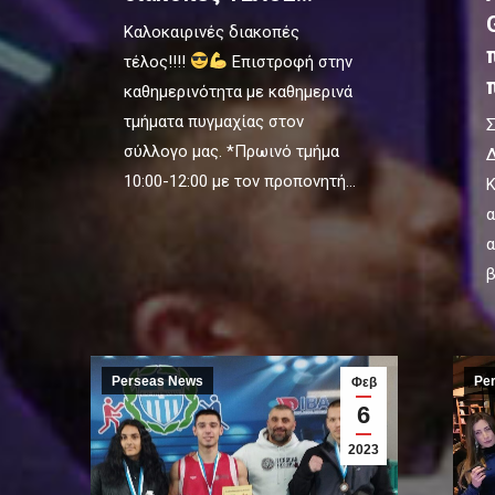
Καλοκαιρινές διακοπές
τέλος!!!!
Επιστροφή στην
καθημερινότητα με καθημερινά
τμήματα πυγμαχίας στον
Σ
σύλλογο μας. *Πρωινό τμήμα
Δ
10:00-12:00 με τον προπονητή…
Κ
α
α
β
Perseas News
Pe
Φεβ
6
2023