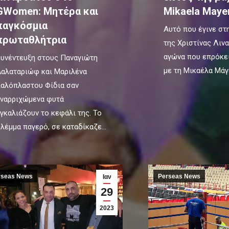
GWomen: Μητέρα και
Mikaela Mayer
παγκόσμια
Αυτό που έγινε στ
πρωταθλήτρια
της Χριστίνας Λιν
αγώνα που επρόκε
υνέντευξη στους Παναγιώτη
με τη Μικαέλα Μάγε
αλαταριώφ και Μαριλένα
αλόπλαστου Φίδια σαν
ναρριχώμενα φυτά
γκαλιάζουν το κεφάλι της. Το
λέμμα παγερό, σε καταδίκαζε…
rseas News
Perseas News
Ιαν
29
2023