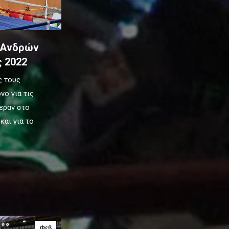
 Ανδρών
ς 2022
ς τους
νο για τις
εραν στο
και για το
Φεβ