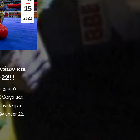
15
2022
νέων και
2!!!!
ά, χρυσό
σύλλογο μας
Πανελλήνιο
ν under 22,