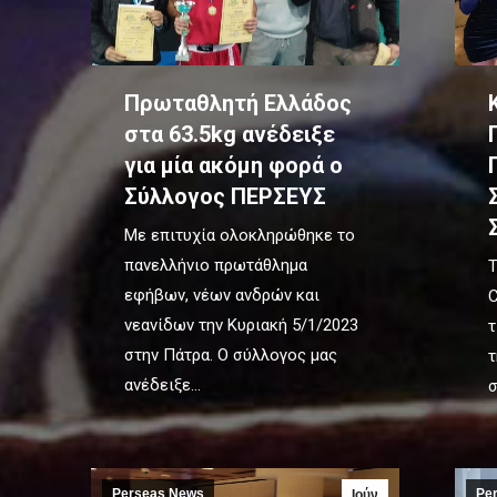
Πρωταθλητή Ελλάδος
στα 63.5kg ανέδειξε
για μία ακόμη φορά ο
Σύλλογος ΠΕΡΣΕΥΣ
Με επιτυχία ολοκληρώθηκε το
πανελλήνιο πρωτάθλημα
Τ
εφήβων, νέων ανδρών και
C
νεανίδων την Κυριακή 5/1/2023
τ
στην Πάτρα. Ο σύλλογος μας
τ
ανέδειξε…
σ
Perseas News
Pe
Ιούν