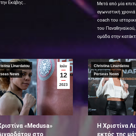
την Εκάβης…
Μετά από μία επιτ
αγωνιστική χρονιά
coach του ιστορι
του Παναθηναϊκού,
ομάδα στην κατάκ
istina Linardatou
Christina Linardatou
Ιούν
12
rseas News
Perseas News
2023
Χριστίνα «Medusa»
H Χριστίνα Λ
Λιναρδάτου στο
εκτός της μά