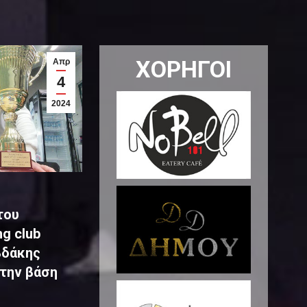
ΧΟΡΗΓΟΙ
Απρ
4
2024
του
g club
βδάκης
την βάση