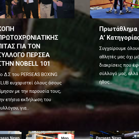
ΚΟΠΗ
Πρωτάθλημα
ΠΡΩΤΟΧΡΟΝΙΑΤΙΚΗΣ
Α’ Κατηγορία
ΠΙΤΑΣ ΓΙΑ ΤΟΝ
Συγχαίρουμε όλου
ΣΥΛΛΟΓΟ ΠΕΡΣΕΑ
αθλητές μας όχι μό
ΣΤΗΝ NOBELL 101
διακρίσεις που έφ
σύλλογό μας, αλλά 
ο Δ.Σ του PERSEAS BOXING
ήθος…
LUB ευχαριστεί όλους όσους
ίμησαν με την παρουσία τους,
ην ετήσια εκδήλωση του
υλλόγου, για…
rseas News
Perseas News
Μαρ