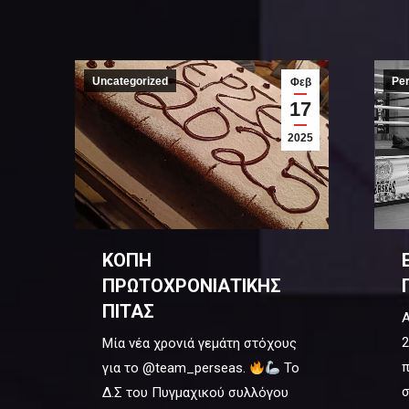
Uncategorized
Pe
Φεβ
17
2025
ΚΟΠΗ
ΠΡΩΤΟΧΡΟΝΙΑΤΙΚΗΣ
ΠΙΤΑΣ
Α
2
Μία νέα χρονιά γεμάτη στόχους
π
για το @team_perseas.
Το
σ
Δ.Σ του Πυγμαχικού συλλόγου