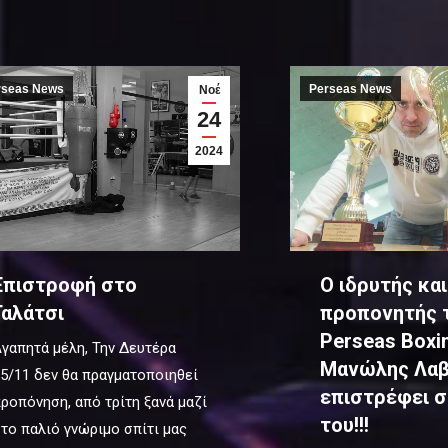
rseas News
Perseas News
Νοέ
24
2024
Επιστροφή στο
Ο ιδρυτής και
Γαλάτσι
προπονητής 
Perseas Boxin
γαπητά μέλη, Την Δευτέρα
Μανώλης Λα
5/11 δεν θα πραγματοποιηθεί
επιστρέφει σ
ροπόνηση, από τρίτη ξανά μαζί
του!!!
το παλιό γνώριμο σπίτι μας