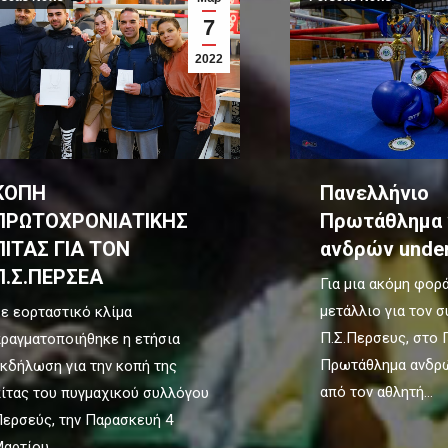
7
2022
ΚΟΠΗ
Πανελλήνιο
ΠΡΩΤΟΧΡΟΝΙΑΤΙΚΗΣ
Πρωτάθλημα 
ΠΙΤΑΣ ΓΙΑ ΤΟΝ
ανδρών under2
Π.Σ.ΠΕΡΣΕΑ
Για μια ακόμη φορ
μετάλλιο για τον 
ε εορταστικό κλίμα
Π.Σ.Περσευς, στο 
ραγματοποιήθηκε η ετήσια
Πρωτάθλημα ανδρώ
κδήλωση για την κοπή της
από τον αθλητή…
ίτας του πυγμαχικού συλλόγου
ερσεύς, την Παρασκευή 4
Μαρτίου…