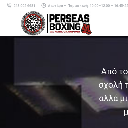
213 002 6681
Δευτέρα – Παρασκευή: 10:00–12:00 – 16:45-22
Από το
σχολή π
αλλά μι
μ