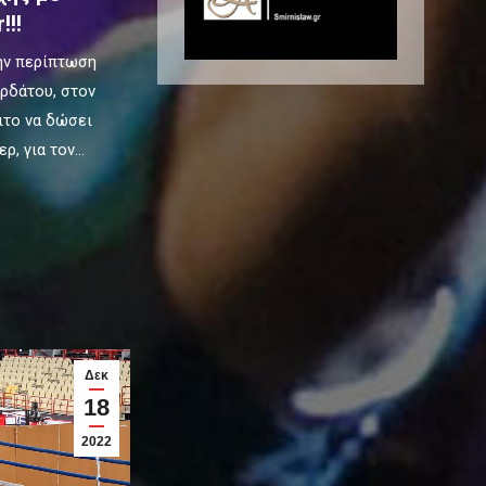
!!!
ην περίπτωση
αρδάτου, στον
ιτο να δώσει
ρ, για τον…
Δεκ
18
2022