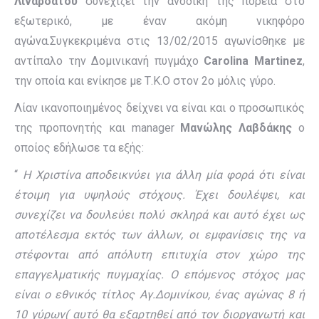
Λιναρδάτου
συνεχίζει την ανοδική της πορεία στο
εξωτερικό, με έναν ακόμη νικηφόρο
αγώνα.Συγκεκριμένα στις 13/02/2015 αγωνίσθηκε με
αντίπαλο την Δομινικανή πυγμάχο
Carolina Martinez
,
την οποία και ενίκησε με Τ.Κ.Ο στον 2ο μόλις γύρο.
Λίαν ικανοποιημένος δείχνει να είναι και ο προσωπικός
της προπονητής και manager
Μανώλης Λαβδάκης
ο
οποίος εδήλωσε τα εξής:
“
Η Χριστίνα αποδεικνύει για άλλη μία φορά ότι είναι
έτοιμη για υψηλούς στόχους. Έχει δουλέψει, και
συνεχίζει να δουλεύει πολύ σκληρά και αυτό έχει ως
αποτέλεσμα εκτός των άλλων, οι εμφανίσεις της να
στέφονται από απόλυτη επιτυχία στον χώρο της
επαγγελματικής πυγμαχίας. Ο επόμενος στόχος μας
είναι ο εθνικός τίτλος Αγ.Δομινίκου, ένας αγώνας 8 ή
10 γύρων( αυτό θα εξαρτηθεί από τον διοργανωτή και