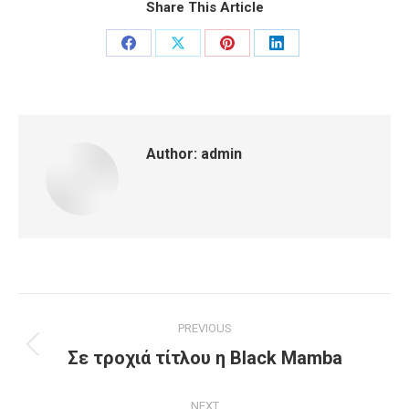
Share This Article
Share
Share
Share
Share
on
on
on
on
Facebook
X
Pinterest
LinkedIn
Author:
admin
Post
PREVIOUS
navigation
Previous
Σε τροχιά τίτλου η Black Mamba
post:
NEXT