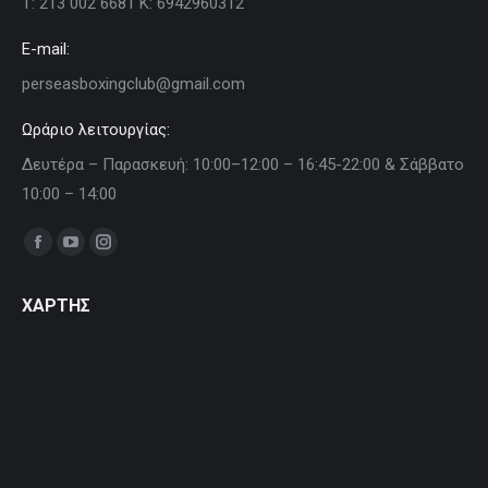
Τ: 213 002 6681 Κ: 6942960312
E-mail:
perseasboxingclub@gmail.com
Ωράριο λειτουργίας:
Δευτέρα – Παρασκευή: 10:00–12:00 – 16:45-22:00 & Σάββατο
10:00 – 14:00
Find us on:
Facebook
YouTube
Instagram
page
page
page
ΧΑΡΤΗΣ
opens
opens
opens
in
in
in
new
new
new
window
window
window