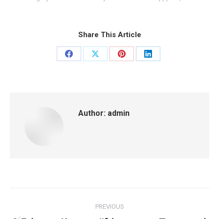
Share This Article
Share
Share
Share
Share
on
on
on
on
Facebook
X
Pinterest
LinkedIn
Author:
admin
Post
PREVIOUS