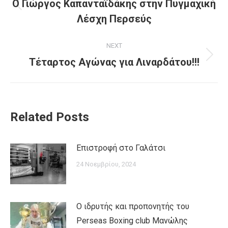
navigation
Ο Γιώργος Καπανταϊδάκης στην Πυγμαχική
Previous
Λέσχη Περσεύς
post:
NEXT
Next
Τέταρτος Αγώνας για Λιναρδάτου!!!
post:
Related Posts
Επιστροφή στο Γαλάτσι
24 Νοεμβρίου, 2024
Ο ιδρυτής και προπονητής του
Perseas Boxing club Μανώλης