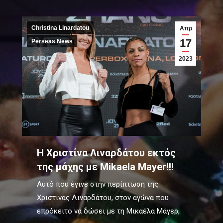
Christina Linardatou
Απρ
17
Perseas News
2023
H Χριστίνα Λιναρδάτου εκτός
της μάχης με Mikaela Mayer!!!
Αυτό που έγινε στην περίπτωση της
Χριστίνας Λιναρδάτου, στον αγώνα που
επρόκειτο να δώσει με τη Μικαέλα Μάγερ,