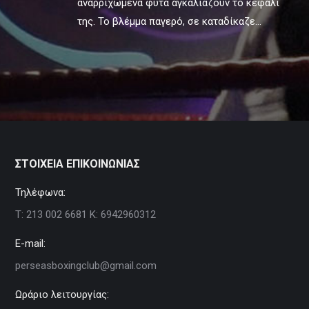
αναρριχώμενα φυτά αγκαλιάζουν το κεφάλι
της. Το βλέμμα παγερό, σε καταδίκαζε…
ΣΤΟΙΧΕΙΑ ΕΠΙΚΟΙΝΩΝΙΑΣ
Τηλέφωνα:
Τ: 213 002 6681 Κ: 6942960312
E-mail:
perseasboxingclub@gmail.com
Ωράριο λειτουργίας: