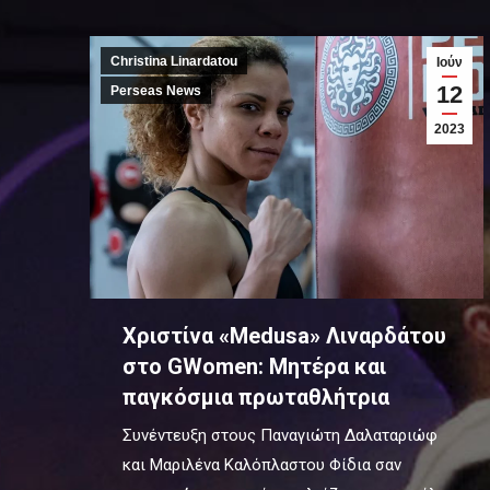
Christina Linardatou
Ιούν
12
Perseas News
2023
Χριστίνα «Medusa» Λιναρδάτου
στο GWomen: Μητέρα και
παγκόσμια πρωταθλήτρια
Συνέντευξη στους Παναγιώτη Δαλαταριώφ
και Μαριλένα Καλόπλαστου Φίδια σαν