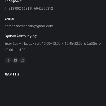
Τηλέφωνα:
Τ: 213 002 6681 Κ: 6942960312
E-mail:
perseasboxingclub@gmail.com
Ωράριο λειτουργίας:
Δευτέρα – Παρασκευή: 10:00–12:00 – 16:45-22:00 & Σάββατο
10:00 – 14:00
Find us on:
Facebook
YouTube
Instagram
page
page
page
ΧΑΡΤΗΣ
opens
opens
opens
in
in
in
new
new
new
window
window
window