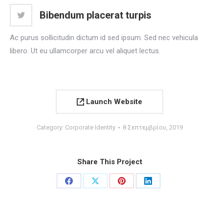
Bibendum placerat turpis
Ac purus sollicitudin dictum id sed ipsum. Sed nec vehicula
libero. Ut eu ullamcorper arcu vel aliquet lectus.
Launch Website
Category:
Corporate Identity
8 Σεπτεμβρίου, 2019
Share This Project
Share
Share
Share
Share
on
on
on
on
Facebook
X
Pinterest
LinkedIn