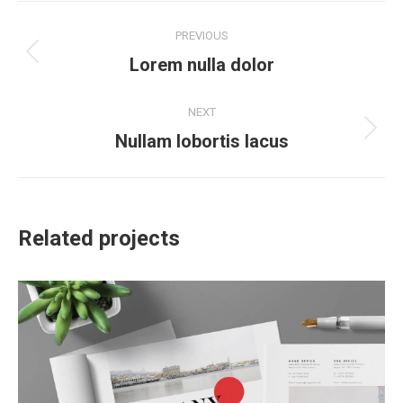
Project
PREVIOUS
navigation
Previous
Lorem nulla dolor
project:
NEXT
Next
Nullam lobortis lacus
project:
Related projects