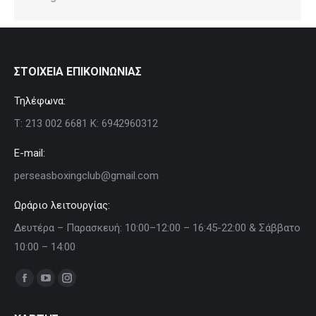
ΣΤΟΙΧΕΙΑ ΕΠΙΚΟΙΝΩΝΙΑΣ
Τηλέφωνα:
Τ: 213 002 6681 Κ: 6942960312
E-mail:
perseasboxingclub@gmail.com
Ωράριο λειτουργίας:
Δευτέρα – Παρασκευή: 10:00–12:00 – 16:45-22:00 & Σάββατο
10:00 – 14:00
Find us on:
Facebook
YouTube
Instagram
page
page
page