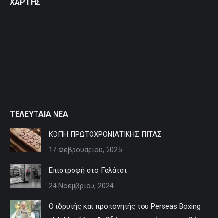
ΧΑΡΤΗΣ
opens
opens
opens
in
in
in
new
new
new
window
window
window
ΤΕΛΕΥΤΑΙΑ ΝΕΑ
ΚΟΠΗ ΠΡΩΤΟΧΡΟΝΙΑΤΙΚΗΣ ΠΙΤΑΣ
17 Φεβρουαρίου, 2025
Επιστροφή στο Γαλάτσι
24 Νοεμβρίου, 2024
Ο ιδρυτής και προπονητής του Perseas Boxing