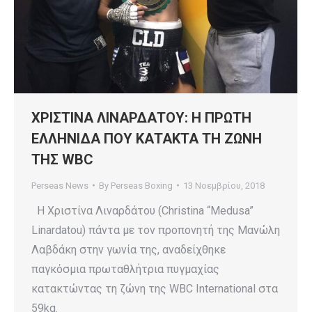
ΧΡΙΣΤΙΝΑ ΛΙΝΑΡΔΑΤΟΥ: Η ΠΡΩΤΗ
ΕΛΛΗΝΙΔΑ ΠΟΥ ΚΑΤΑΚΤΑ ΤΗ ΖΩΝΗ
ΤΗΣ WBC
Perseas News
By
Perseas Boxing
13 Νοεμβρίου, 2018
Η Χριστίνα Λιναρδάτου (Christina “Medusa”
Linardatou) πάντα με τον προπονητή της Μανώλη
Λαβδάκη στην γωνία της, αναδείχθηκε
παγκόσμια πρωταθλήτρια πυγμαχίας
κατακτώντας τη ζώνη της WBC International στα
59kg.